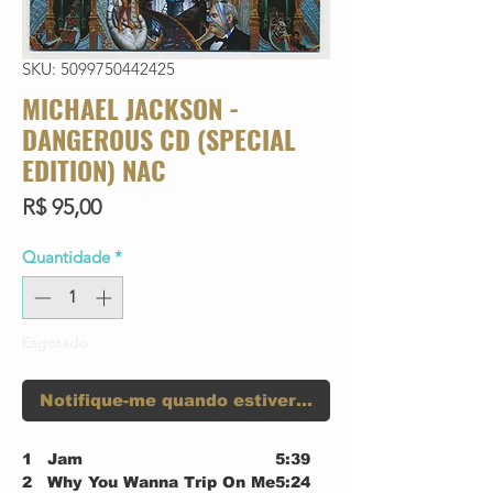
SKU: 5099750442425
MICHAEL JACKSON -
DANGEROUS CD (SPECIAL
EDITION) NAC
Preço
R$ 95,00
Quantidade
*
Esgotado
Notifique-me quando estiver disponível
1
Jam
5:39
2
Why You Wanna Trip On Me
5:24