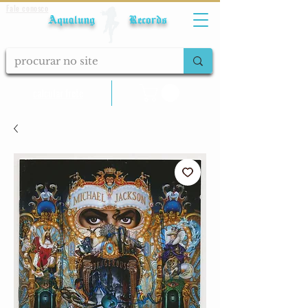
Fale conosco
Aqualung Records
calcular frete