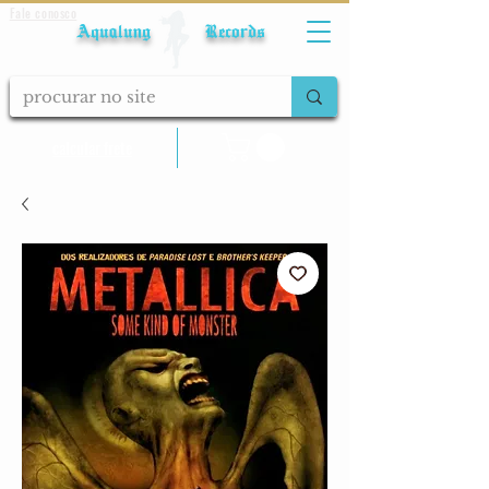
Fale conosco
Aqualung Records
calcular frete