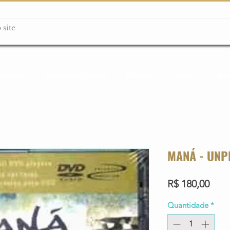
ção box
Guitarras Miniatura
Relógios
Livros
Lanç
MANÁ - UNP
Preç
R$ 180,00
Quantidade
*