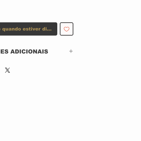
 quando estiver disponível
ES ADICIONAIS
TS ACRILICO
 WARNER MUSIC