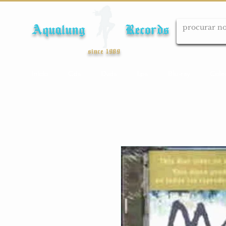
Aqualung Records
since 1989
Início
Cds
Dvds
Lps
Blu-ray
Cole