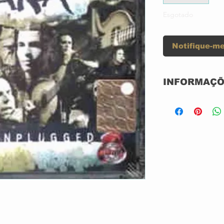
Esgotado
Notifique-me
INFORMAÇÕ
DVD AUDIO D
NOVO
IMPORTADO
GRAVADORA:
ANO: 1999