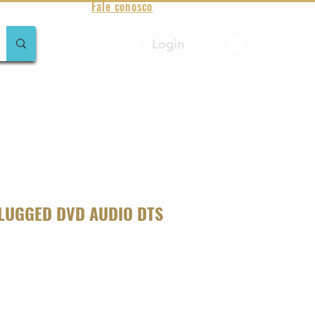
Fale conosco
Login
amentos
Raridades
Toda loja
Sobre Aqualung
LUGGED DVD AUDIO DTS
o