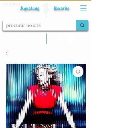
Fale conosco
Aqualung Records
calcular frete