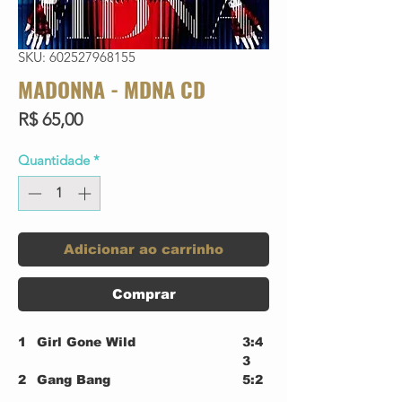
SKU: 602527968155
MADONNA - MDNA CD
Preço
R$ 65,00
Quantidade
*
Adicionar ao carrinho
Comprar
1
Girl Gone Wild
3:4
3
2
Gang Bang
5:2
6