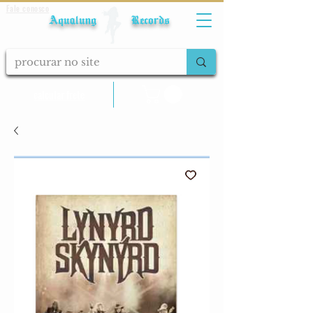
Fale conosco
Aqualung Records
calcular frete