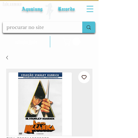
Fale conosco
Aqualung Records
calcular frete