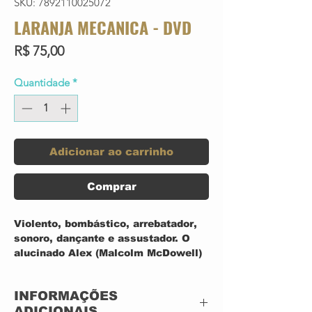
SKU: 7892110025072
LARANJA MECANICA - DVD
Preço
R$ 75,00
Quantidade
*
Adicionar ao carrinho
Comprar
Violento, bombástico, arrebatador,
sonoro, dançante e assustador. O
alucinado Alex (Malcolm McDowell)
tem sua própria forma de se divertir.
Sempre às custas da tragédia dos
INFORMAÇÕES
outros. A transformação de Alex de
ADICIONAIS
um punk sem moral até um cidadão