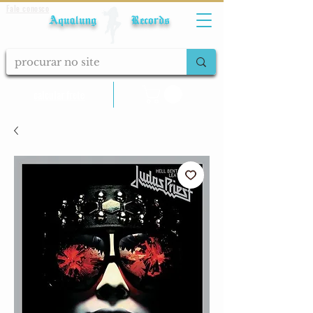
Fale conosco
Aqualung Records
calcular frete