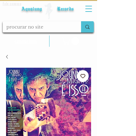
Fale conosco
Aqualung Records
calcular frete