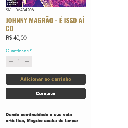
SKU: 06484208
JOHNNY MAGRÃO - É ISSO AÍ
CD
Preço
R$ 40,00
Quantidade
*
Adicionar ao carrinho
Comprar
Dando continuidade a sua veia
artística, Magrão acaba de lançar
seu novo album solo, "É Isso Ai"...