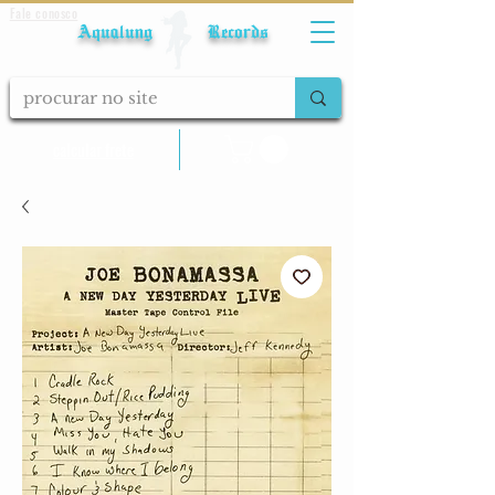
Fale conosco
Aqualung Records
calcular frete