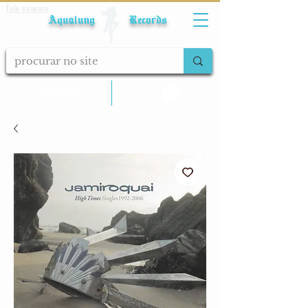
Fale conosco
Aqualung Records
calcular frete