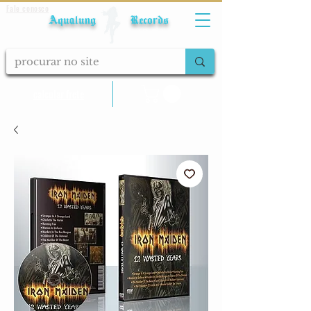
Fale conosco
Aqualung Records
calcular frete