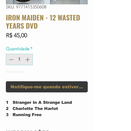
SKU: 9771415350608
IRON MAIDEN - 12 WASTED
YEARS DVD
Preço
R$ 45,00
Quantidade
*
Esgotado
Notifique-me quando estiver disponível
1
Stranger In A Strange Land
2
Charlotte The Harlot
3
Running Free
4
Women In Uniform
5
Murders In The Rue Morgue