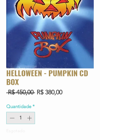
HELLOWEEN - PUMPKIN CD
BOX
Preço
Preço
 R$ 450,00 
R$ 380,00
normal
promocional
Quantidade
*
Esgotado