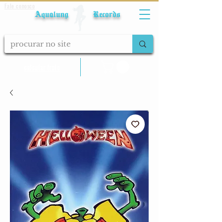
Fale conosco
Aqualung Records
calcular frete