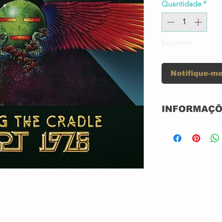
Quantidade
*
Esgotado
Notifique-me
INFORMAÇÕ
CD+DVD DIGI
NOVO
IMPORTADO
GRAVADORA: 