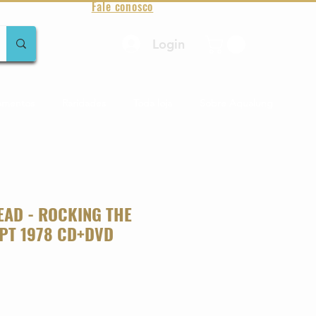
Fale conosco
Login
amentos
Raridades
Toda loja
Sobre Aqualung
EAD - ROCKING THE
PT 1978 CD+DVD
o