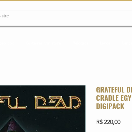
ção box
Guitarras Miniatura
Relógios
Livros
Lanç
GRATEFUL D
CRADLE EGY
DIGIPACK
Preç
R$ 220,00