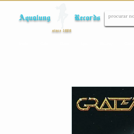
Aqualung Records
since 1989
Início
Cds
Dvds
Lps
Blu-ray
Cole