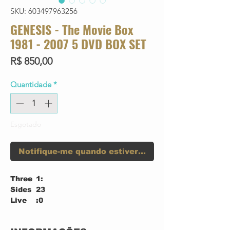
SKU: 603497963256
GENESIS - The Movie Box
1981 - 2007 5 DVD BOX SET
Preço
R$ 850,00
Quantidade
*
Esgotado
Notifique-me quando estiver disponível
Three
1:
Sides
23
Live
:0
2
DVD1-
Behind The Lines