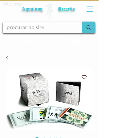
Fale conosco
Aqualung Records
calcular frete