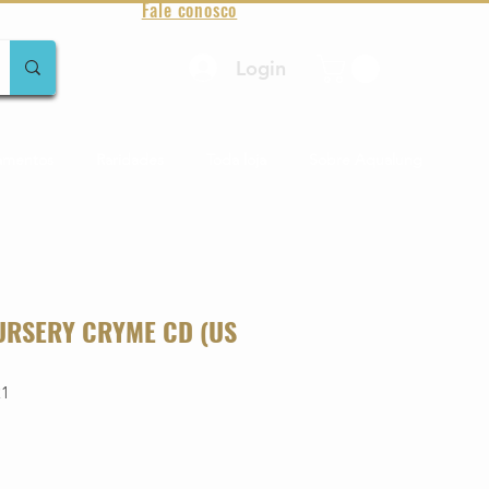
Fale conosco
Login
amentos
Raridades
Toda loja
Sobre Aqualung
NURSERY CRYME CD (US
21
o