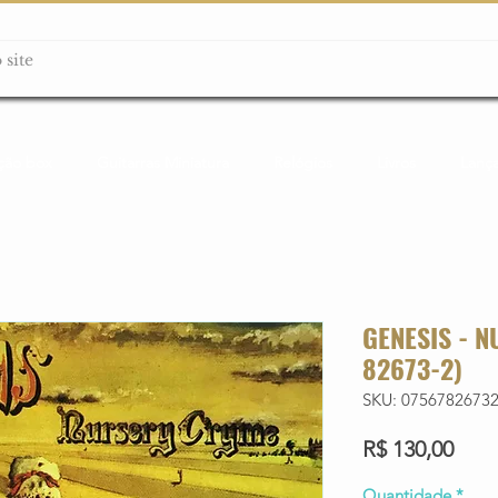
ção box
Guitarras Miniatura
Relógios
Livros
Lanç
GENESIS - 
82673-2)
SKU: 0756782673
Preç
R$ 130,00
Quantidade
*