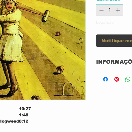
Esgotado
Notifique-me
INFORMAÇÕ
Selo:
Série:
Formato:
10:27
1:48
 Hogweed
8:12
País:
5:09