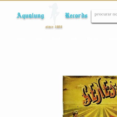
Aqualung Records
since 1989
Início
Cds
Dvds
Lps
Blu-ray
Cole