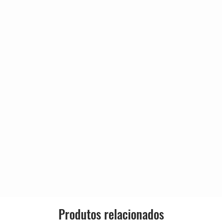
3:01
Lançado:
2:55
7:56
Gênero:
Estilo:
Produtos relacionados