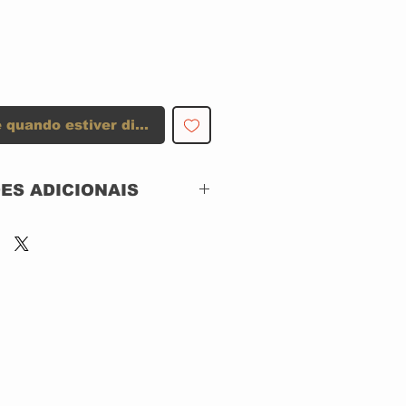
 quando estiver disponível
ES ADICIONAIS
Atlantic – 82673-2
Definitive Edition
Remaster
CD, ACRILICO
Remastered
US