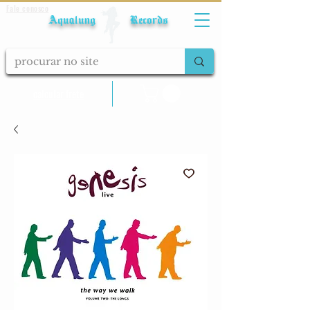
Fale conosco
Aqualung Records
calcular frete