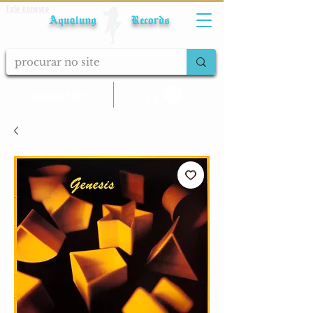
Fale conosco
Aqualung Records
calcular frete