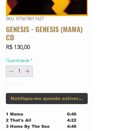
SKU: 075678011627
GENESIS - GENESIS (MAMA)
CD
Preço
R$ 130,00
Quantidade
*
Esgotado
Notifique-me quando estiver disponível
1
Mama
6:46
2
That's All
4:22
3
Home By The Sea
4:46