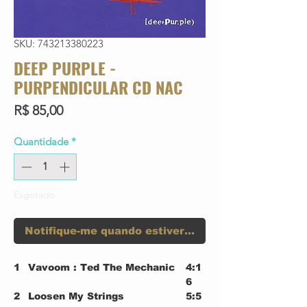
SKU: 743213380223
DEEP PURPLE -
PURPENDICULAR CD NAC
Preço
R$ 85,00
Quantidade
*
Esgotado
Notifique-me quando estiver disponível
1
Vavoom : Ted The Mechanic
4:1
6
2
Loosen My Strings
5:5