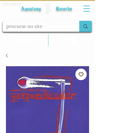
Fale conosco
Aqualung Records
calcular frete