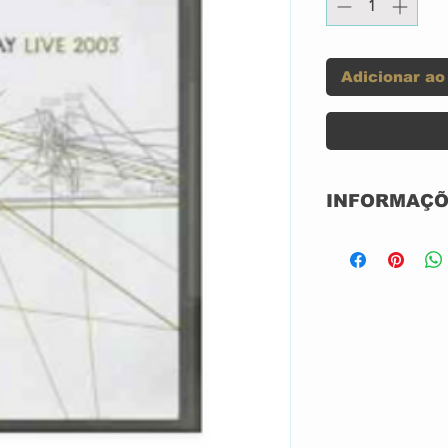
Adicionar ao
INFORMAÇÕ
Label:
Format:
Country:
Released: