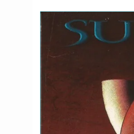
14
Clocks
15
In My Place
16
Amsterdam
17
Life Is For Living
Tour Diary
18
Documentary
DETALHES
Coldplay Live 2003 - DVD R
gravado em alta definição 
rock Coldplay! Neste DVD v
ocorreu no Horden Pavillion
da banda, com várias das 
Scientist, Yellow, Clocks 
inédita, Moses! Não deixe
quarenta minutos Tour Diar
shows no mundo todo!