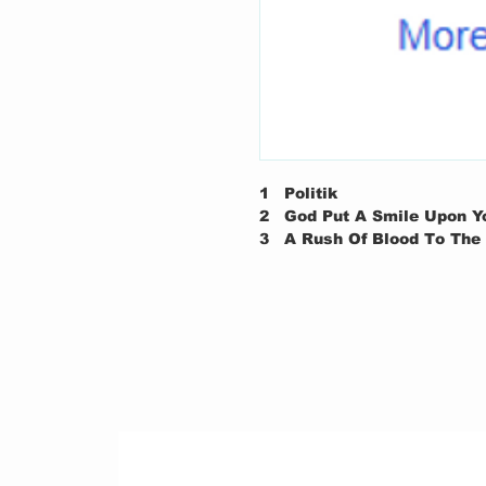
1
Politik
2
God Put A Smile Upon Y
3
A Rush Of Blood To The
4
Daylight
5
Trouble
6
One I Love
7
Don't Panic
8
Shiver
9
See You Soon
10
Everything's Not Lost
11
Moses
12
Yellow
13
The Scientist