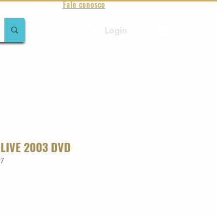
Fale conosco
Login
amentos
Raridades
Toda loja
Sobre Aqualung
 LIVE 2003 DVD
97