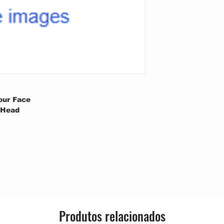
Genre:
Style:
our Face
 Head
Produtos relacionados