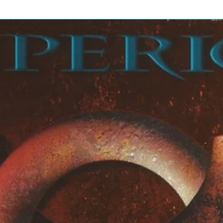
ock traz para você um show ao vivo
de áudio e vídeo da celebrada banda de
ocê poderá assistir ao show que
, em Sidney, que mostra toda a glória
suas melhores músicas como The
e muitas outras, além de uma música
 de ver também o documentário de
y, com cenas de bastidores de vários