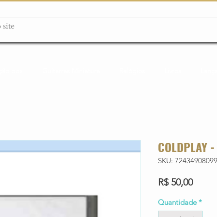
ção box
Guitarras Miniatura
Relógios
Livros
Lanç
COLDPLAY -
SKU: 7243490809
Preço
R$ 50,00
Quantidade
*