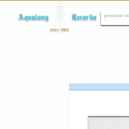
Aqualung Records
since 1989
Início
Cds
Dvds
Lps
Blu-ray
Cole