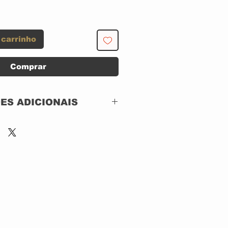
 carrinho
Comprar
ES ADICIONAIS
Parlophone –
0724349080997
DVD, DVD-Video,
Multichannel, NTSC,
Repress
Brazil