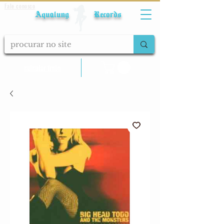
Fale conosco
Aqualung Records
calcular frete