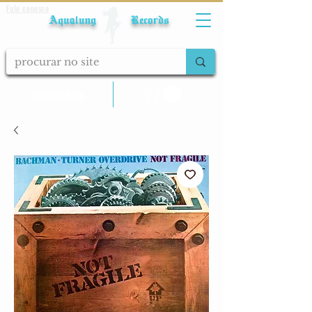
Fale conosco
Aqualung Records
calcular frete