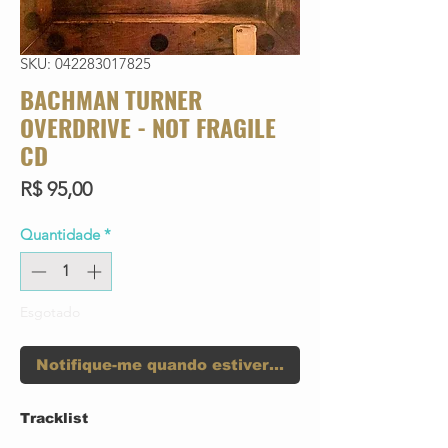
SKU: 042283017825
BACHMAN TURNER
OVERDRIVE - NOT FRAGILE
CD
Preço
R$ 95,00
Quantidade
*
Esgotado
Notifique-me quando estiver disponível
Tracklist