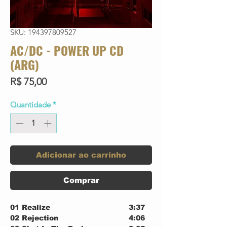
SKU: 194397809527
AC/DC - POWER UP CD
(ARG)
Preço
R$ 75,00
Quantidade
*
Adicionar ao carrinho
Comprar
01
Realize
3:37
02
Rejection
4:06