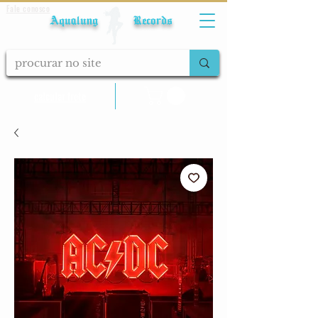
Fale conosco
Aqualung Records
calcular frete