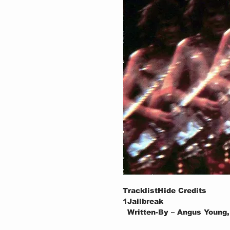
TracklistHide Credits
1
Jailbreak
Written-By – Angus Young
2
You Ain't Got A Hold On M