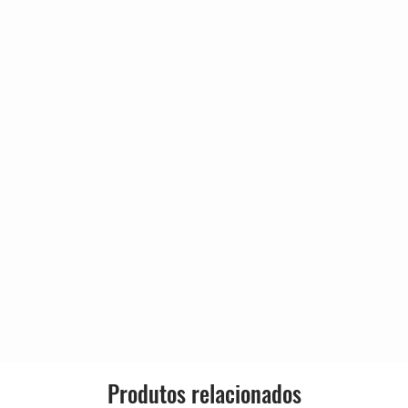
, Bon Scott, Malcolm Young
4:43
, Bon Scott, Malcolm Young
6:23
, Malcolm Young
4:50
*
Produtos relacionados