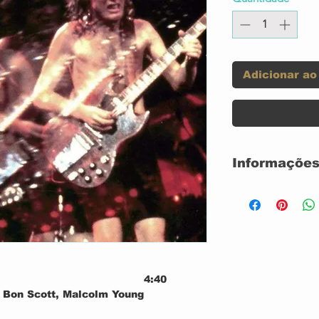
Adicionar ao
Informações
CD DIGIPACK
NOVO
NACIONAL
4:40
, Bon Scott, Malcolm Young
e
3:30