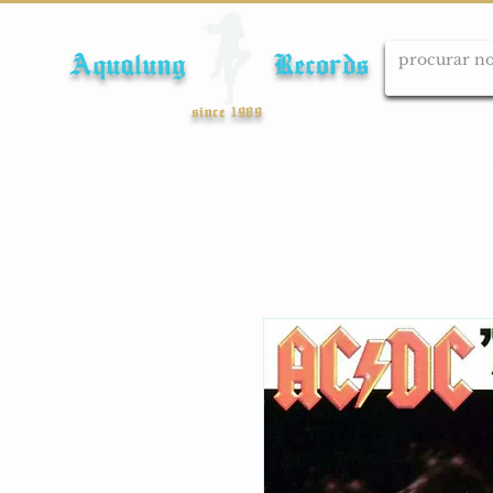
Aqualung Records
since 1989
Início
Cds
Dvds
Lps
Blu-ray
Cole