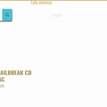
Fale conosco
Login
amentos
Raridades
Toda loja
Sobre Aqualung
JAILBREAK CD
AC
026