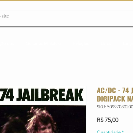
ção box
Guitarras Miniatura
Relógios
Livros
Lanç
AC/DC - 74 
DIGIPACK N
SKU: 5099708020
Preço
R$ 75,00
Quantidade
*