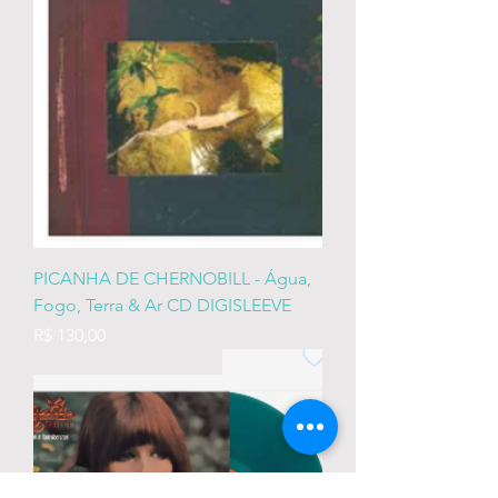
PICANHA DE CHERNOBILL - Água,
Fogo, Terra & Ar CD DIGISLEEVE
Preço
R$ 130,00
LP NOVO VINIL VERDE