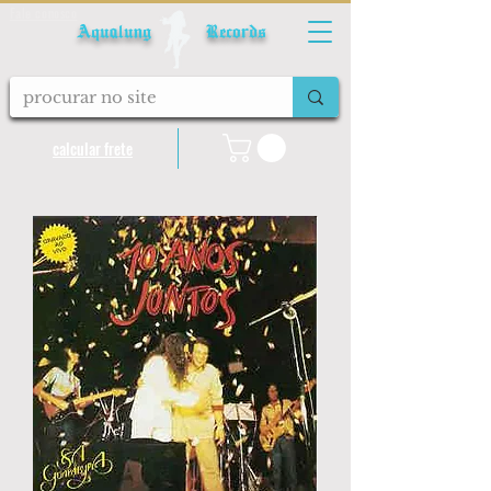
Fale conosco
Aqualung Records
calcular frete