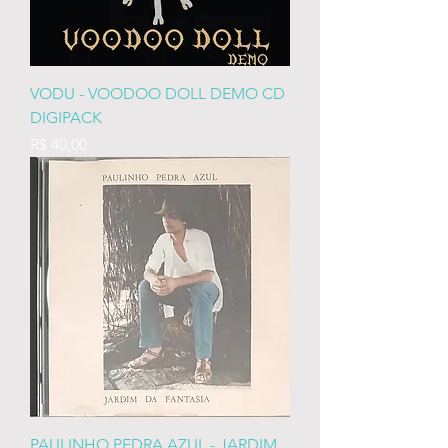
VODU - VOODOO DOLL DEMO CD
DIGIPACK
Preço
R$ 40,00
PAULINHO PEDRA AZUL - JARDIM