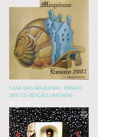
RARIDADES
CASA DAS MÁQUINAS - ENSAIO
2007 CD (EDIÇÃO LIMITADA)
Preço
R$ 150,00