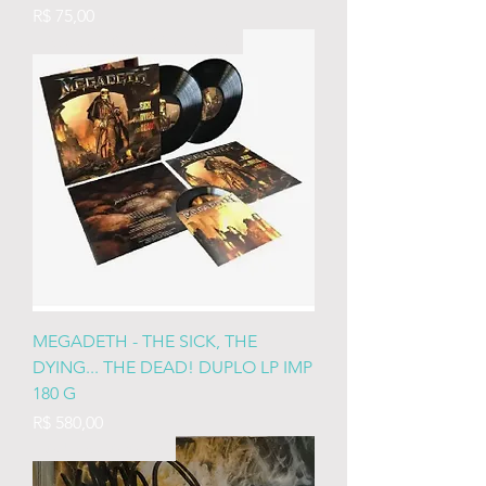
Preço
R$ 75,00
NOVO 180 G IMPORTADO
MEGADETH - THE SICK, THE
DYING... THE DEAD! DUPLO LP IMP
180 G
Preço
R$ 580,00
AUTOGRAFADO