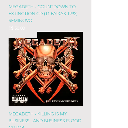
MEGADETH - COUNTDOWN TO
EXTINCTION CD (11 FAIXAS 1992)
SEMINOVO
Preço
R$ 50,00
RARIDADES
MEGADETH - KILLING IS MY
BUSINESS...AND BUSINESS IS GOD
CD IMP