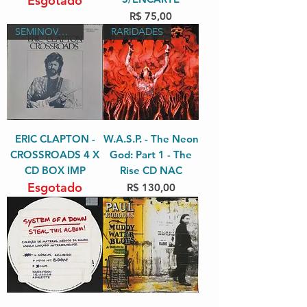
Esgotado
Preço
R$ 75,00
SEMINOVO IMPORTADO
RARIDADES
ERIC CLAPTON -
W.A.S.P. - The Neon
CROSSROADS 4 X
God: Part 1 - The
CD BOX IMP
Rise CD NAC
Esgotado
Preço
R$ 130,00