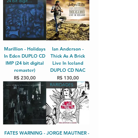
24 bit digital remaster
Marillion - Holidays
Ian Anderson -
In Eden DUPLO CD
Thick As A Brick
IMP (24 bit digital
Live In Iceland
remaster)
DUPLO CD NAC
Preço
Preço
R$ 230,00
R$ 130,00
RARIDADES
FATES WARNING -
JORGE MAUTNER -