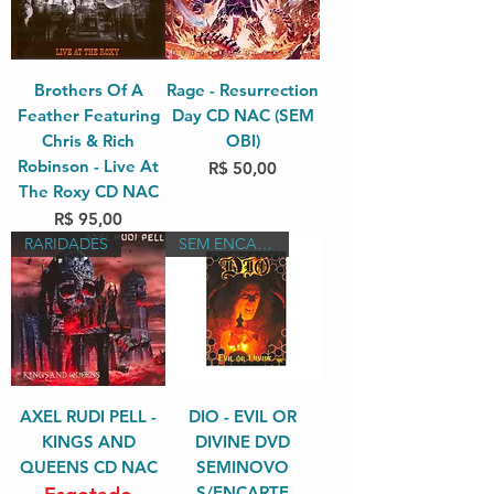
Brothers Of A
Rage - Resurrection
Feather Featuring
Day CD NAC (SEM
Chris & Rich
OBI)
Robinson - Live At
Preço
R$ 50,00
The Roxy CD NAC
Preço
R$ 95,00
RARIDADES
SEM ENCARTE
AXEL RUDI PELL -
DIO - EVIL OR
KINGS AND
DIVINE DVD
QUEENS CD NAC
SEMINOVO
S/ENCARTE