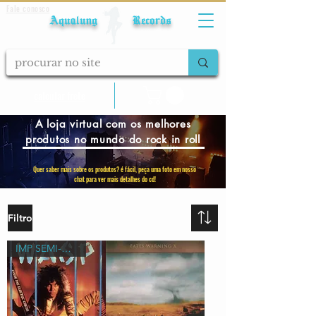
Fale conosco
Aqualung Records
calcular frete
A loja virtual com os melhores
produtos no mundo do rock in roll
Quer saber mais sobre os produtos? é fácil, peça uma foto em nosso
chat para ver mais detalhes do cd!
Filtro
IMP SEMI-NOVO