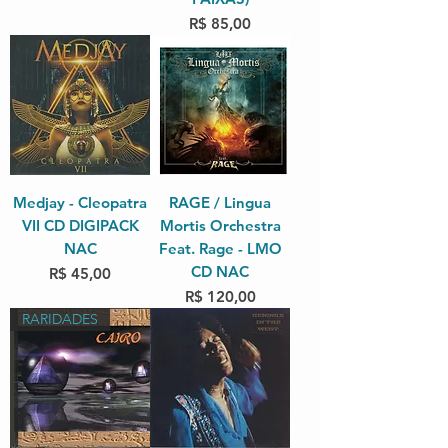
Preço
R$ 85,00
Medjay - Cleopatra
RAGE / Lingua
VII CD DIGIPACK
Mortis Orchestra
NAC
Feat. Rage - LMO
CD NAC
Preço
R$ 45,00
Preço
R$ 120,00
RARIDADES