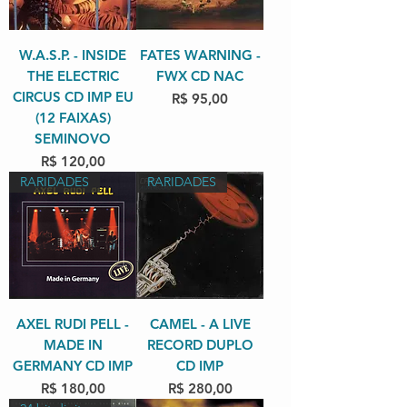
W.A.S.P. - INSIDE
FATES WARNING -
THE ELECTRIC
FWX CD NAC
CIRCUS CD IMP EU
Preço
R$ 95,00
(12 FAIXAS)
SEMINOVO
Preço
R$ 120,00
RARIDADES
RARIDADES
AXEL RUDI PELL -
CAMEL - A LIVE
MADE IN
RECORD DUPLO
GERMANY CD IMP
CD IMP
Preço
Preço
R$ 180,00
R$ 280,00