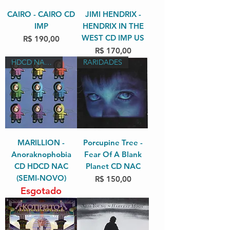
CAIRO - CAIRO CD
JIMI HENDRIX -
IMP
HENDRIX IN THE
WEST CD IMP US
Preço
R$ 190,00
Preço
R$ 170,00
HDCD NAC SEMI-NOVO
RARIDADES
MARILLION -
Porcupine Tree -
Anoraknophobia
Fear Of A Blank
CD HDCD NAC
Planet CD NAC
(SEMI-NOVO)
Preço
R$ 150,00
Esgotado