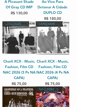
A Pleasant Shade
Ao Vivo Para
Of Gray CD IMP
Detonar A Cidade
DUPLO CD
Preço
R$ 130,00
Preço
R$ 180,00
LANÇAMENTO 2026 NACIONAL
LANÇAMENTO 2026 NACIONAL
Charli XCX - Music,
Charli XCX - Music,
Fashion, Film CD
Fashion, Film CD
NAC 2026 (3 Ps NA
NAC 2026 (4 Ps NA
CAPA)
CAPA)
Preço
Preço
R$ 75,00
R$ 75,00
NAC SEM OBI