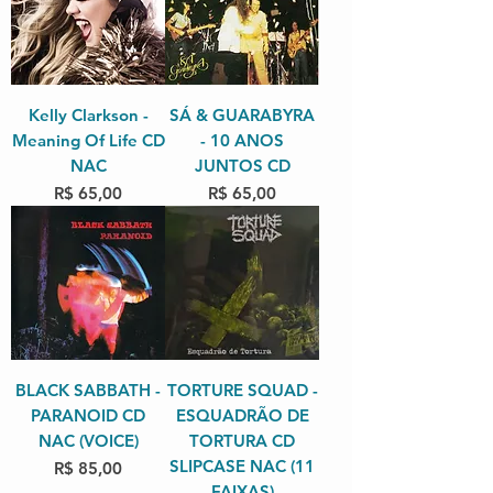
Kelly Clarkson -
SÁ & GUARABYRA
Meaning Of Life CD
- 10 ANOS
NAC
JUNTOS CD
Preço
Preço
R$ 65,00
R$ 65,00
BLACK SABBATH -
TORTURE SQUAD -
PARANOID CD
ESQUADRÃO DE
NAC (VOICE)
TORTURA CD
SLIPCASE NAC (11
Preço
R$ 85,00
FAIXAS)