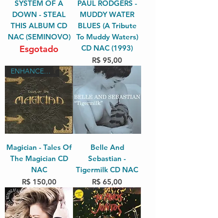
SYSTEM OF A
PAUL RODGERS -
DOWN - STEAL
MUDDY WATER
THIS ALBUM CD
BLUES (A Tribute
NAC (SEMINOVO)
To Muddy Waters)
Esgotado
CD NAC (1993)
Preço
R$ 95,00
ENHANCED EDITION / RARIDADES
Magician - Tales Of
Belle And
The Magician CD
Sebastian -
NAC
Tigermilk CD NAC
Preço
Preço
R$ 150,00
R$ 65,00