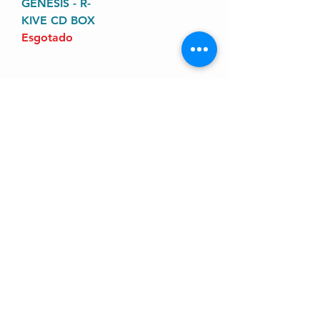
GENESIS - R-
KIVE CD BOX
Esgotado
4
/
4
prazo de envios
O prazo para o envio dos produtos é de 2 a 4
dia úteis, á partir da
data de confirmação de pagamento do produto.
Loja
Endereço
Av. São João, 439 - República
São Paulo SP
01035-000 Galeria do Rock 2* andar
Horário
s
eg - sab: 10:00 - 18:00
todos os produtos
envio e devoluções
politica da loja