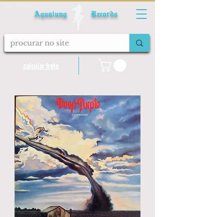
Fale conosco
Aqualung Records
calcular frete