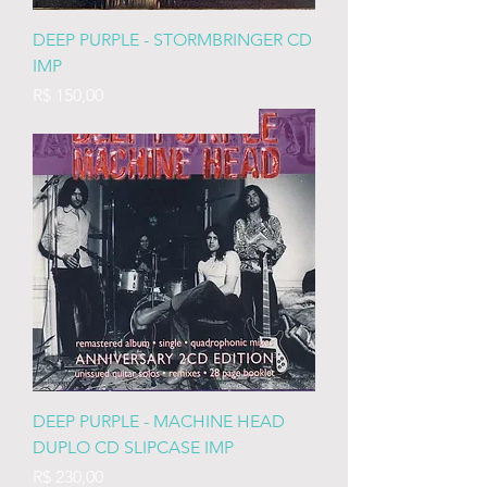
DEEP PURPLE - STORMBRINGER CD
IMP
Preço
R$ 150,00
25th ANNIVERSARY Quadraphonic
DEEP PURPLE - MACHINE HEAD
DUPLO CD SLIPCASE IMP
Preço
R$ 230,00