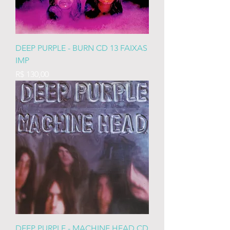
DEEP PURPLE - BURN CD 13 FAIXAS
IMP
Preço
R$ 130,00
DEEP PURPLE - MACHINE HEAD CD