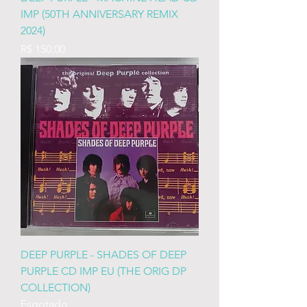
IMP (50TH ANNIVERSARY REMIX
2024)
Preço
R$ 150,00
DEEP PURPLE - SHADES OF DEEP
PURPLE CD IMP EU (THE ORIG DP
COLLECTION)
Esgotado