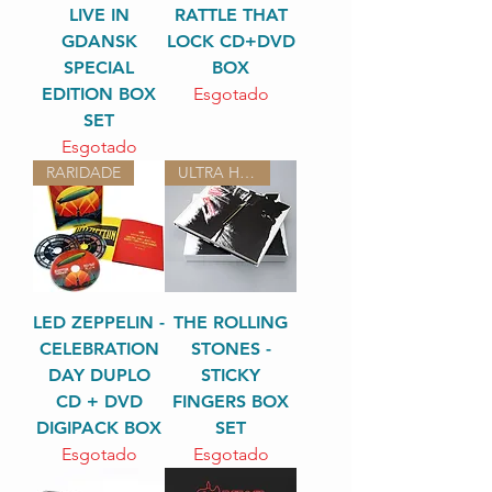
LIVE IN
RATTLE THAT
GDANSK
LOCK CD+DVD
SPECIAL
BOX
EDITION BOX
Esgotado
SET
Esgotado
RARIDADE
ULTRA HIPER RARO
LED ZEPPELIN -
THE ROLLING
CELEBRATION
STONES -
DAY DUPLO
STICKY
CD + DVD
FINGERS BOX
DIGIPACK BOX
SET
Esgotado
Esgotado