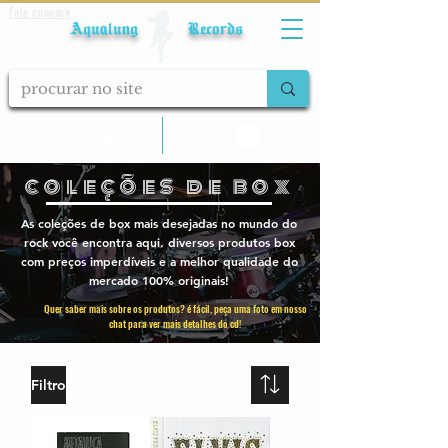
Fale conosco
Aqualung Records
calcular frete
coleções de box
As coleções de box mais desejadas no mundo do
rock você encontra aqui. diversos produtos box
com preços imperdíveis e a melhor qualidade do
mercado 100% originais!
Quer saber mais sobre os produtos? é fácil, peça uma foto em nosso
chat para ver mais detalhes do cd!
Filtro