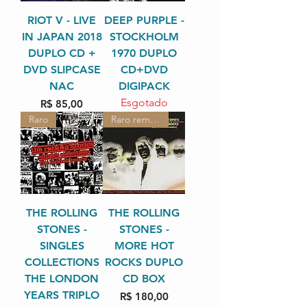
RIOT V - LIVE
DEEP PURPLE -
IN JAPAN 2018
STOCKHOLM
DUPLO CD +
1970 DUPLO
DVD SLIPCASE
CD+DVD
NAC
DIGIPACK
Esgotado
Preço
R$ 85,00
Raro
Raro remasterizado
THE ROLLING
THE ROLLING
STONES -
STONES -
SINGLES
MORE HOT
COLLECTIONS
ROCKS DUPLO
THE LONDON
CD BOX
YEARS TRIPLO
Preço
R$ 180,00