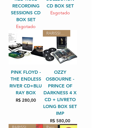
RECORDING
CD BOX SET
SESSIONS CD
Esgotado
BOX SET
Esgotado
RARISSIMO
PINK FLOYD -
OZZY
THE ENDLESS
OSBOURNE -
RIVER CD+BLU
PRINCE OF
RAY BOX
DARKNESS 4 X
CD + LIVRETO
Preço
R$ 280,00
LONG BOX SET
IMP
Preço
R$ 580,00
RARISSIMO
Raro