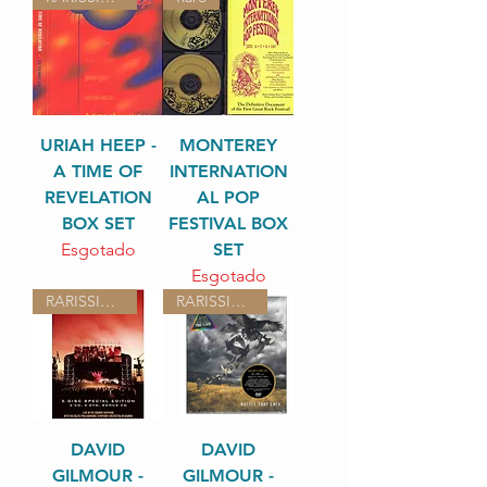
URIAH HEEP -
MONTEREY
A TIME OF
INTERNATION
REVELATION
AL POP
BOX SET
FESTIVAL BOX
Esgotado
SET
Esgotado
RARISSIMO
RARISSIMO
DAVID
DAVID
GILMOUR -
GILMOUR -