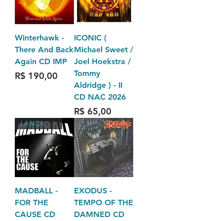
Winterhawk -
ICONIC (
There And Back
Michael Sweet /
Again CD IMP
Joel Hoekstra /
Tommy
Preço
R$ 190,00
Aldridge ) - II
CD NAC 2026
Preço
R$ 65,00
LANÇAMENTO 2026
MADBALL -
EXODUS -
FOR THE
TEMPO OF THE
CAUSE CD
DAMNED CD