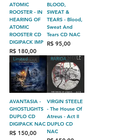
ATOMIC
BLOOD,
ROOSTER - IN
SWEAT &
HEARING OF
TEARS - Blood,
ATOMIC
Sweat And
ROOSTER CD
Tears CD NAC
DIGIPACK IMP
Preço
R$ 95,00
Preço
R$ 180,00
Limited Edition, Numbered
RARIDADES
AVANTASIA -
VIRGIN STEELE
GHOSTLIGHTS
- The House Of
DUPLO CD
Atreus - Act II
DIGIPACK NAC
DUPLO CD
NAC
Preço
R$ 150,00