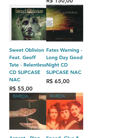
Preço
R$ 150,00
Sweet Oblivion
Fates Warning -
Feat. Geoff
Long Day Good
Tate - Relentless
Night CD
CD SLIPCASE
SLIPCASE NAC
NAC
Preço
R$ 65,00
Preço
R$ 55,00
RARIDADES
RARIDADES