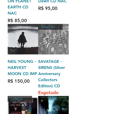
ON PLANET
Dawn CD NAC
EARTH CD
Preço
R$ 95,00
NAC
Preço
R$ 85,00
Silver Anniversary Collectors
NEIL YOUNG -
SAVATAGE -
HARVEST
SIRENS (Silver
MOON CD IMP
Anniversary
Collectors
Preço
R$ 150,00
Edition) CD
Esgotado
LANÇAMENTO 2026