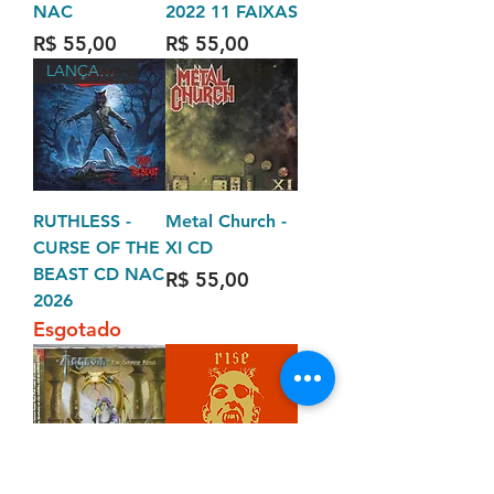
NAC
2022 11 FAIXAS
Preço
Preço
R$ 55,00
R$ 55,00
LANÇAMENTO 2026
RUTHLESS -
Metal Church -
CURSE OF THE
XI CD
BEAST CD NAC
Preço
R$ 55,00
2026
Esgotado