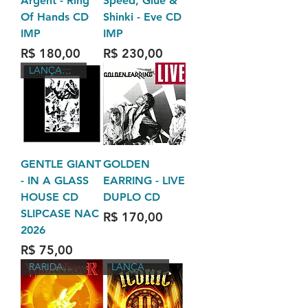
Argent - Ring
Speed, Glue &
Of Hands CD
Shinki - Eve CD
IMP
IMP
Preço
Preço
R$ 180,00
R$ 230,00
LANÇAMENTO 2026
GENTLE GIANT
GOLDEN
- IN A GLASS
EARRING - LIVE
HOUSE CD
DUPLO CD
SLIPCASE NAC
Preço
R$ 170,00
2026
Preço
R$ 75,00
RARIDADES
LANÇAMENTO 2026