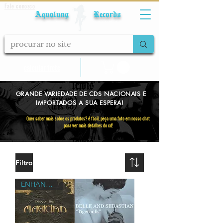
Fale conosco
Aqualung Records
calcular frete
GRANDE VARIEDADE DE CDS NACIONAIS E
IMPORTADOS A SUA ESPERA!
Quer saber mais sobre os produtos? é fácil, peça uma foto em nosso chat
para ver mais detalhes do cd!
Filtro
ENHANCED EDITION / RARIDADES