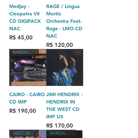
Medjay -
RAGE / Lingua
Cleopatra VII
Mortis
CD DIGIPACK
Orchestra Feat.
NAC
Rage - LMO CD
NAC
Preço
R$ 45,00
Preço
R$ 120,00
RARIDADES
CAIRO - CAIRO
JIMI HENDRIX -
CD IMP
HENDRIX IN
THE WEST CD
Preço
R$ 190,00
IMP US
Preço
R$ 170,00
HDCD NAC SEMI-NOVO
RARIDADES