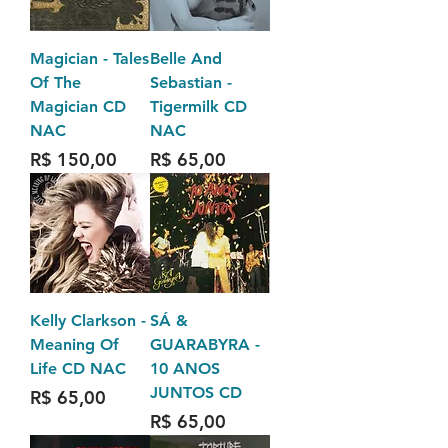
Magician - Tales
Belle And
Of The
Sebastian -
Magician CD
Tigermilk CD
NAC
NAC
Preço
Preço
R$ 150,00
R$ 65,00
Kelly Clarkson -
SÁ &
Meaning Of
GUARABYRA -
Life CD NAC
10 ANOS
JUNTOS CD
Preço
R$ 65,00
Preço
R$ 65,00