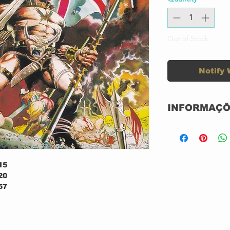
Out of Stock
Notify 
INFORMAÇÕ
CD DIGIPACK 
NOVO
IMPORTADO 
GRAVADORA: 
15
20
57
24
24
06
58