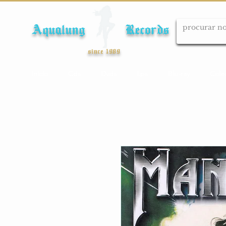
Aqualung Records
since 1989
Início
Cds
Dvds
Lps
Blu-ray
Cole