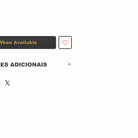
When Available
ES ADICIONAIS
SILVER EDITION
GERMANY
MAGIC CIRCLE MUSIC