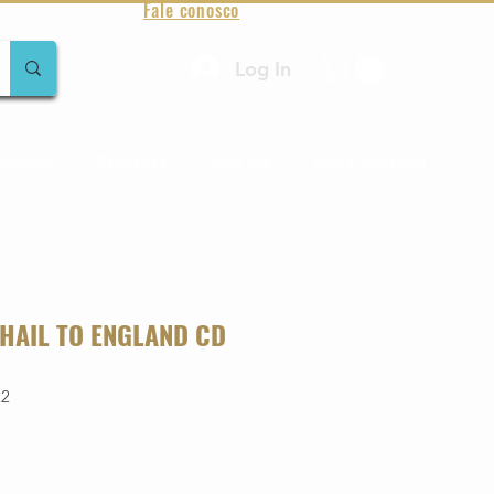
Fale conosco
Log In
amentos
Raridades
Toda loja
Sobre Aqualung
HAIL TO ENGLAND CD
22