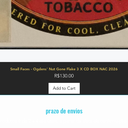
Small Faces - Ogdens' Nut Gone Flake 3 X CD BOX NAC 2026
Price
R$130.00
Add to Cart
prazo de envios
rodutos é de 2 a 4
dia úteis, á partir da data de confirmaç