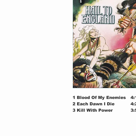
1
Blood Of My Enemies
4:
2
Each Dawn I Die
4:
3
Kill With Power
3:
4
Hail To England
4:
5
Army Of The Immortals
4:
6
Black Arrows
3:
7
Bridge Of Death
8: