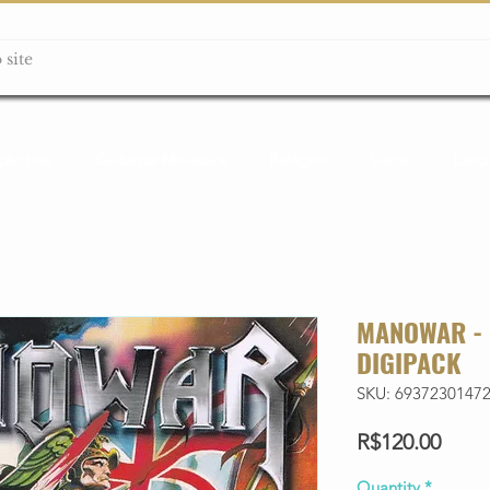
ção box
Guitarras Miniatura
Relógios
Livros
Lanç
MANOWAR - 
DIGIPACK
SKU: 6937230147
Price
R$120.00
Quantity
*