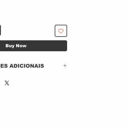
Buy Now
ES ADICIONAIS
Eagle Vision –
EVB334509
Blu-ray, Remastered
US
2013