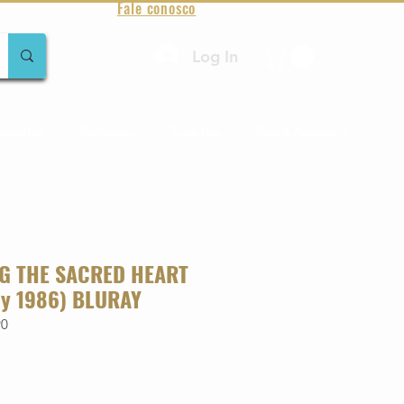
Fale conosco
Log In
amentos
Raridades
Toda loja
Sobre Aqualung
NG THE SACRED HEART
lly 1986) BLURAY
90