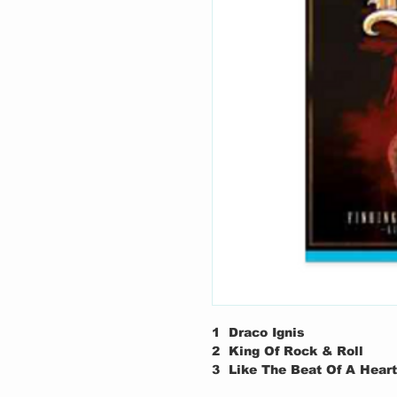
1
Draco Ignis
2
King Of Rock & Roll
3
Like The Beat Of A Heart
4
Don't Talk To Strangers