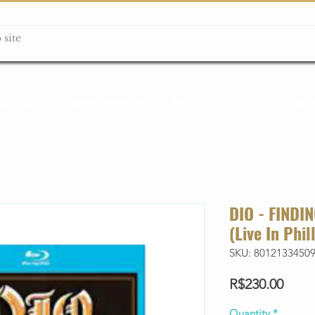
ção box
Guitarras Miniatura
Relógios
Livros
Lanç
DIO - FINDI
(Live In Phi
SKU: 8012133450
Price
R$230.00
Quantity
*