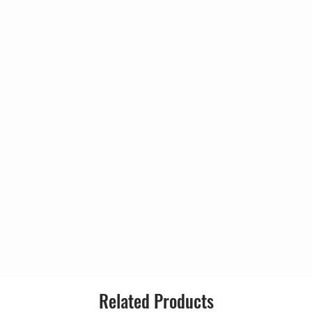
Genre:
en Of The Sea / Holy Diver
Style:
Long Live Rock 'N' Roll / Man On The
Related Products