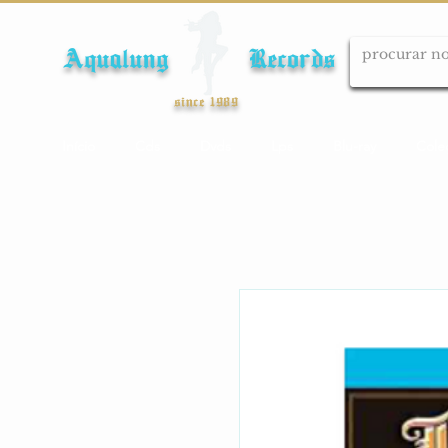
Aqualung Records
since 1989
Início
Cds
Dvds
Lps
Blu-ray
Cole