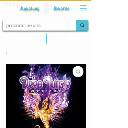
Fale conosco
Aqualung Records
calcular frete