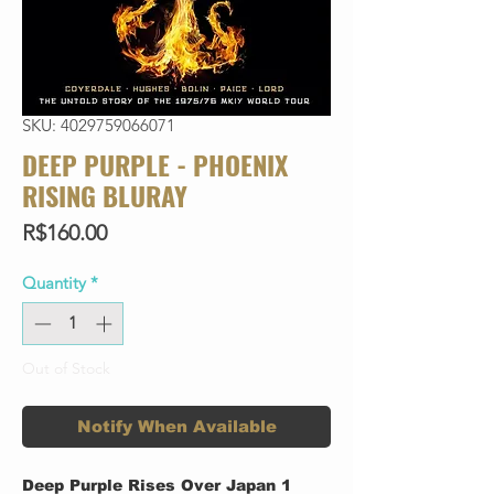
SKU: 4029759066071
DEEP PURPLE - PHOENIX
RISING BLURAY
Price
R$160.00
Quantity
*
Out of Stock
Notify When Available
Deep Purple Rises Over Japan 1