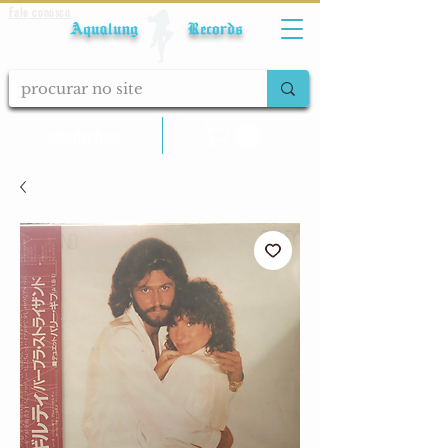
Fale conosco
Aqualung Records
calcular frete