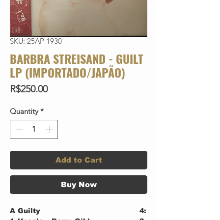
SKU: 25AP 1930
BARBRA STREISAND - GUILT
LP (IMPORTADO/JAPÃO)
Price
R$250.00
Quantity
*
Add to Cart
Buy Now
A
Guilty
4: