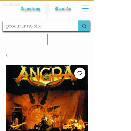
Fale conosco
Aqualung Records
calcular frete