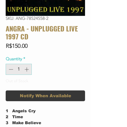
SKU: ANG-78524558-2
ANGRA - UNPLUGGED LIVE
1997 CD
Price
R$150.00
Quantity
*
Out of Stock
Notify When Available
1
Angels Cry
2
Time
3
Make Believe