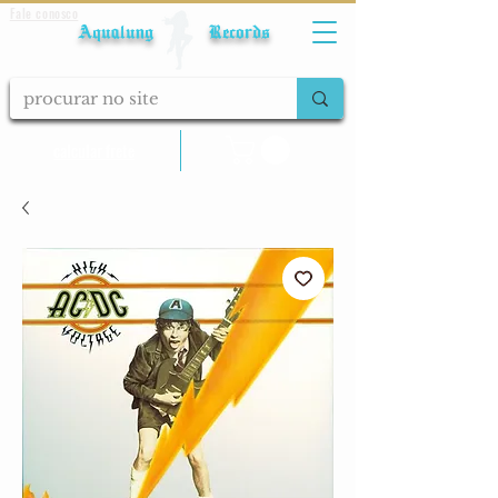
Fale conosco
Aqualung Records
calcular frete