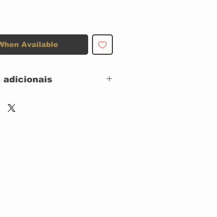
When Available
 adicionais
e março de 2019)
de lançamento: 1 de março de
cos: 1
sh Music