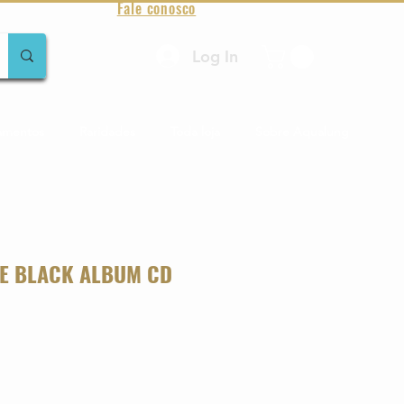
Fale conosco
Log In
amentos
Raridades
Toda loja
Sobre Aqualung
HE BLACK ALBUM CD