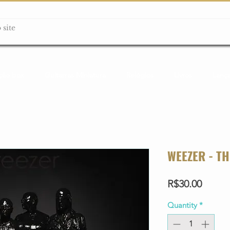
ção box
Guitarras Miniatura
Relógios
Livros
Lanç
WEEZER - T
Price
R$30.00
Quantity
*