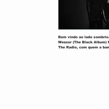
Bem vindo ao lado sombri
Weezer (The Black Album) f
The Radio, com quem a band
canções do álbum foram int
vocalista Rivers Cuomo pel
criando algumas das música
completo do Weezer. Com 
instrumentos no estúdio, e 
referências musicais encicl
a Can to Pink Floyd, o Wee
passo na série de álbuns 
desde 2014.
TRACKLIST:
1. não pode bater a azáfa