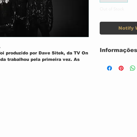
Out of Stock
Notify 
o.
Informações
oi produzido por Dave Sitek, da TV On
a trabalhou pela primeira vez. As
Audio CD (1 d
eiramente escritas em piano pelo
Data original 
a primeira vez na história do Weezer,
2019
s mais satisfatórias do catálogo
Número de dis
membros da banda mudando de
Etiqueta: Cru
refrões filtrados através das
opédicas do próprio Sitek, de Gorillaz
zer (The Black Album) é o próximo
aclamados que eles ganharam. lançado
ma