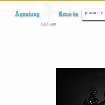
Aqualung Records
since 1989
Início
Cds
Dvds
Lps
Blu-ray
Cole