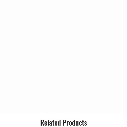
 honesto
 minha cabeça
Tudo
Related Products