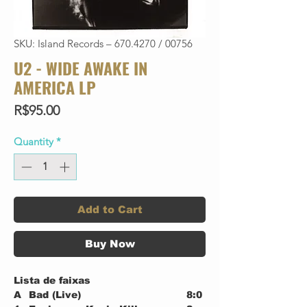
SKU: Island Records – 670.4270 / 00756
U2 - WIDE AWAKE IN
AMERICA LP
Price
R$95.00
Quantity
*
Add to Cart
Buy Now
Lista de faixas
A
Bad (Live)
8:0