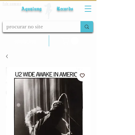
Fale conosco
Aqualung Records
calcular frete