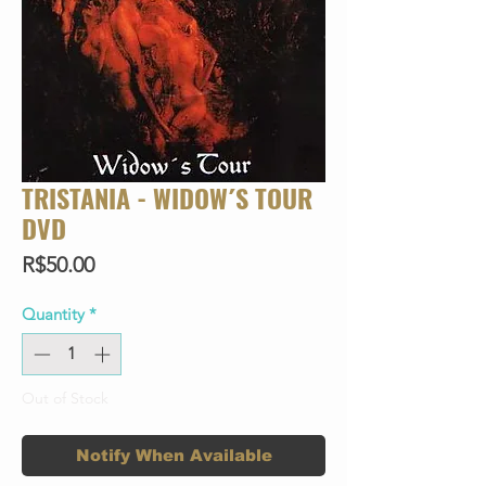
TRISTANIA - WIDOW´S TOUR
DVD
Price
R$50.00
Quantity
*
Out of Stock
Notify When Available