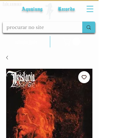
Fale conosco
Aqualung Records
calcular frete