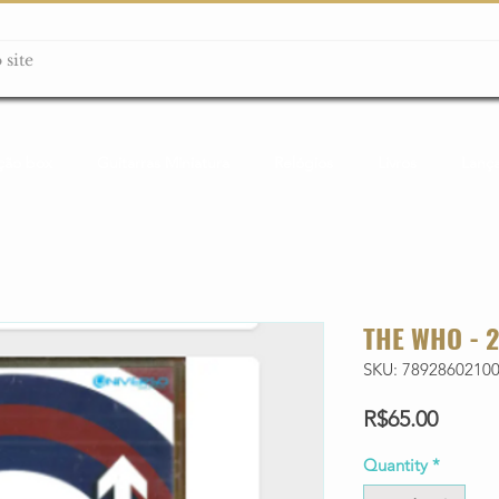
ção box
Guitarras Miniatura
Relógios
Livros
Lanç
THE WHO - 
SKU: 7892860210
Price
R$65.00
Quantity
*