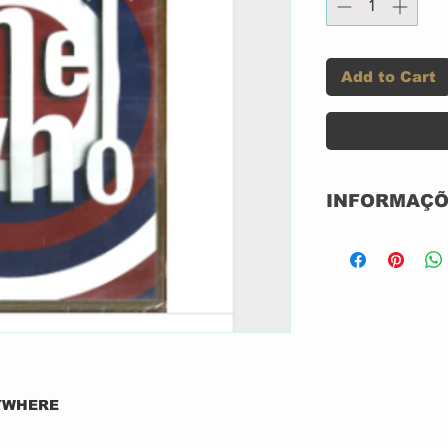
Add to Cart
INFORMAÇÕ
DVD
NACIONAL
NTSC
UNIVERSO CU
78928602100
YWHERE
CH ME, NEL ME