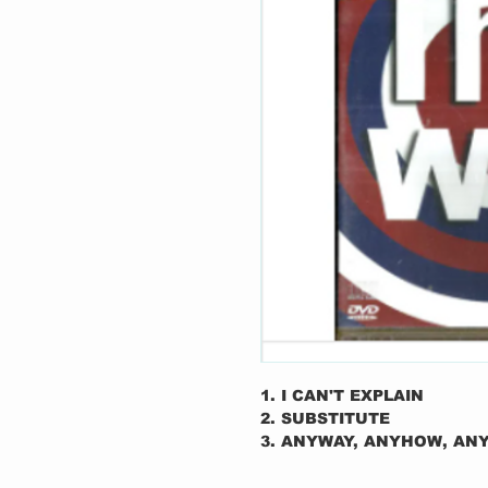
1. I CAN'T EXPLAIN
2. SUBSTITUTE
3. ANYWAY, ANYHOW, AN
4. PINBALL WIZARD
5. SEE ME, FEEL ME, TOU