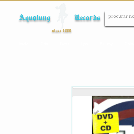
Aqualung Records
since 1989
Início
Cds
Dvds
Lps
Blu-ray
Cole