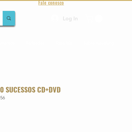
Fale conosco
Log In
amentos
Raridades
Toda loja
Sobre Aqualung
20 SUCESSOS CD+DVD
056