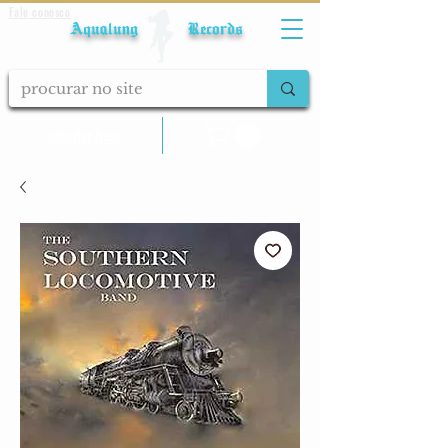
Fale conosco
Aqualung Records
calcular frete