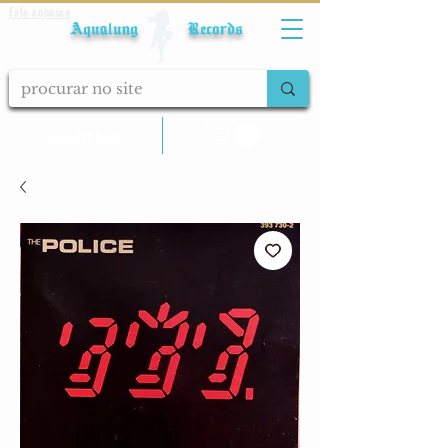
Fale conosco
Aqualung Records
calcular frete