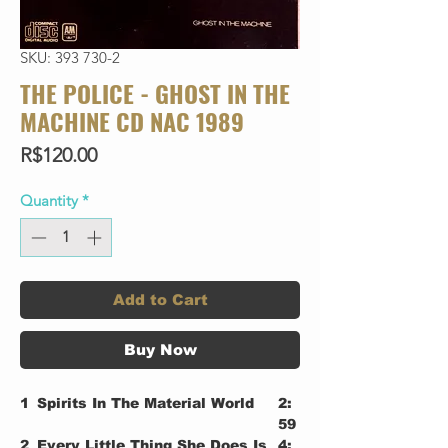
SKU: 393 730-2
THE POLICE - GHOST IN THE
MACHINE CD NAC 1989
Price
R$120.00
Quantity
*
Add to Cart
Buy Now
1
Spirits In The Material World
2:
59
2
Every Little Thing She Does Is
4: