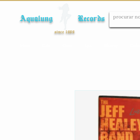
Aqualung Records
since 1989
Início
Cds
Dvds
Lps
Blu-ray
Cole