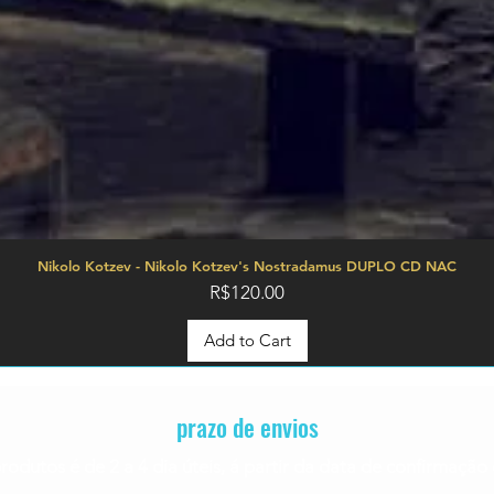
Nikolo Kotzev - Nikolo Kotzev's Nostradamus DUPLO CD NAC
Price
R$120.00
Add to Cart
prazo de envios
rodutos é de 2 a 4
dia úteis, á partir da data de confirmaç