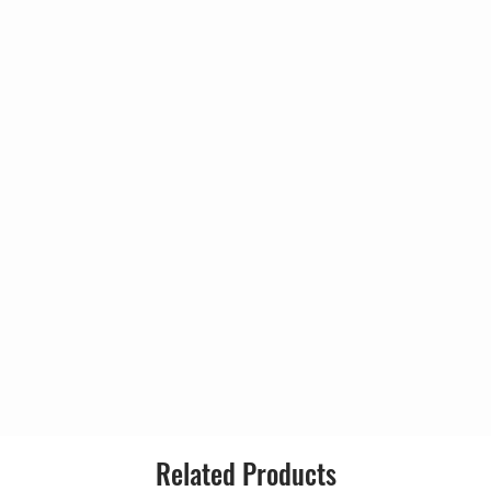
País:
Lançado:
Gênero:
g By
Estilo:
her Foot
 Weeps
Related Products