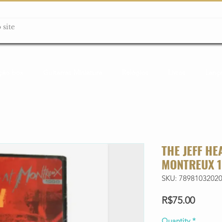
ção box
Guitarras Miniatura
Relógios
Livros
Lanç
THE JEFF HE
MONTREUX 1
SKU: 7898103202
Price
R$75.00
Quantity
*