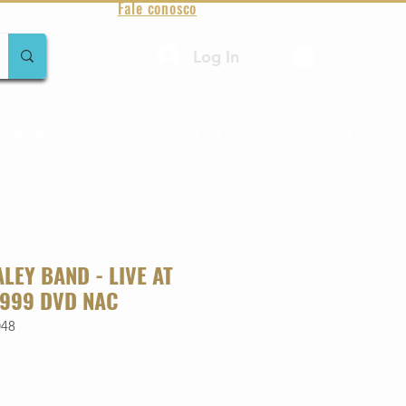
Fale conosco
Log In
amentos
Raridades
Toda loja
Sobre Aqualung
ALEY BAND - LIVE AT
999 DVD NAC
048