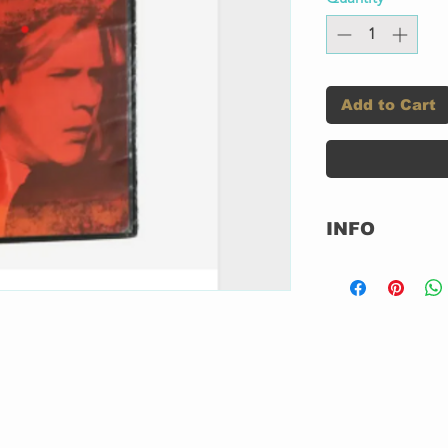
Add to Cart
INFO
Selo:
Série:
Formato:
Much
h You
n You