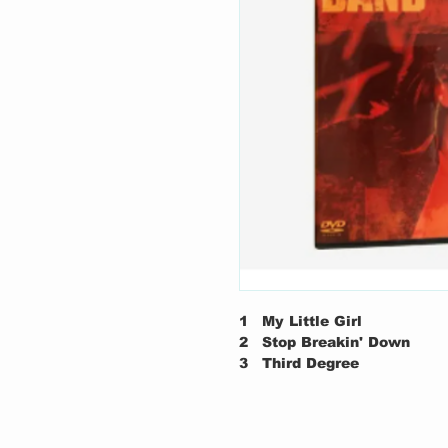
1
My Little Girl
2
Stop Breakin' Down
3
Third Degree
4
I Think I Love You Too 
5
Stuck In The Middle Wit
6
I Can't Get My Hands O
7
Angel Eyes