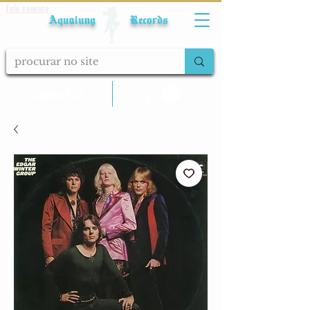
Fale conosco
Aqualung Records
calcular frete