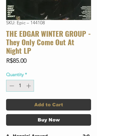
SKU: Epic – 144108
THE EDGAR WINTER GROUP -
They Only Come Out At
Night LP
Price
R$85.00
Quantity
*
Add to Cart
Buy Now
A
Hangin' Around
3:0