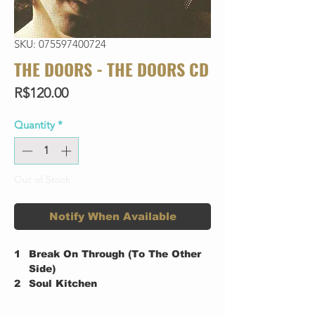
SKU: 075597400724
THE DOORS - THE DOORS CD
Price
R$120.00
Quantity
*
Out of Stock
Notify When Available
1
Break On Through (To The Other
Side)
2
Soul Kitchen
3
The Crystal Ship
4
Twentieth Century Fox