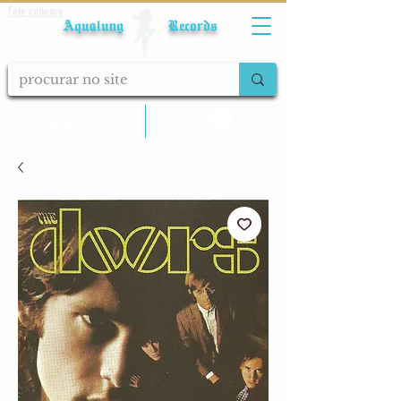
Fale conosco
Aqualung Records
calcular frete