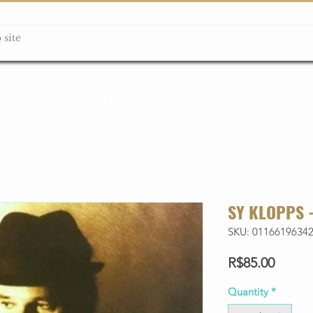
ção box
Guitarras Miniatura
Relógios
Livros
Lanç
SY KLOPPS 
SKU: 0116619634
Price
R$85.00
Quantity
*