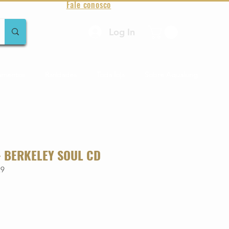
Fale conosco
Log In
amentos
Raridades
Toda loja
Sobre Aqualung
- BERKELEY SOUL CD
29