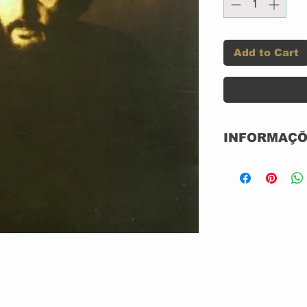
Add to Cart
INFORMAÇÕ
Selo:
Formato:
País:
Lançado:
Gênero: