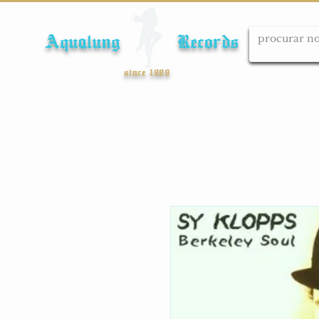
Aqualung Records
since 1989
Início
Cds
Dvds
Lps
Blu-ray
Cole