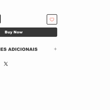
Buy Now
ES ADICIONAIS
Bullseye Blues &
Jazz – 1166196342
CD, HDCD, ACRILICO
US
2000
Blues