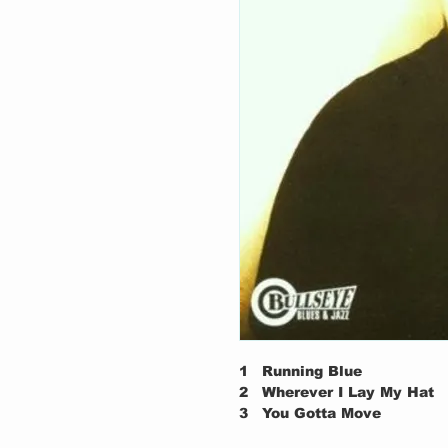
1
Running Blue
2
Wherever I Lay My Hat
3
You Gotta Move
4
Talk To Me