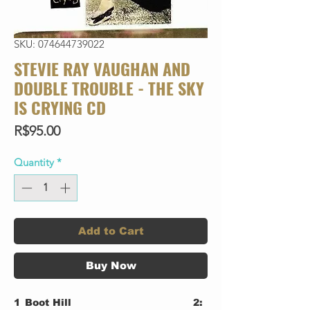
SKU: 074644739022
STEVIE RAY VAUGHAN AND
DOUBLE TROUBLE - THE SKY
IS CRYING CD
Price
R$95.00
Quantity
*
Add to Cart
Buy Now
1
Boot Hill
2: