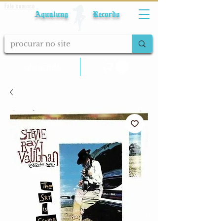
Fale conosco
Aqualung Records
calcular frete