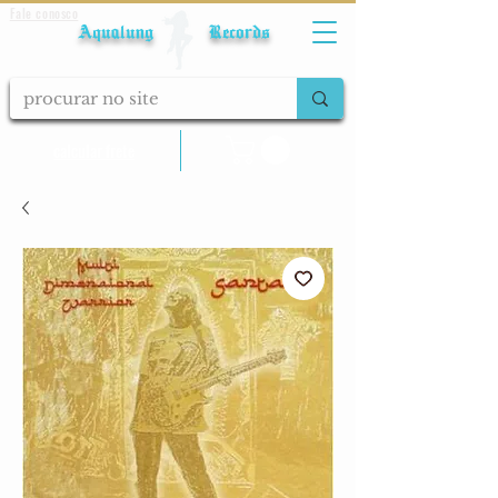
Fale conosco
Aqualung Records
calcular frete