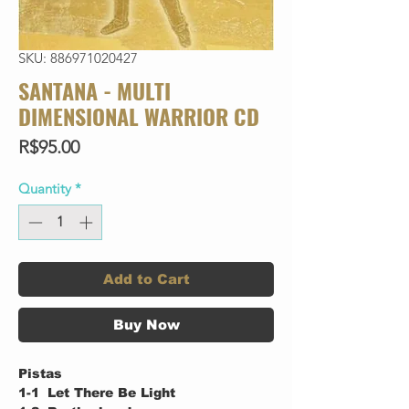
SKU: 886971020427
SANTANA - MULTI
DIMENSIONAL WARRIOR CD
Price
R$95.00
Quantity
*
Add to Cart
Buy Now
Pistas
1-1
Let There Be Light