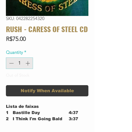
SKU: 042282254320
RUSH - CARESS OF STEEL CD
Price
R$75.00
Quantity
*
Out of Stock
Notify When Available
Lista de faixas
1
Bastille Day
4:37
2
I Think I'm Going Bald
3:37
3
Lakeside Park
4:08
The Necromancer
12:29