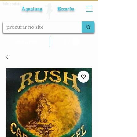
Fale conosco
Aqualung Records
calcular frete