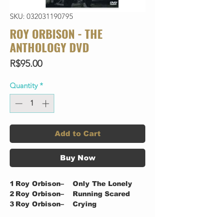
SKU: 032031190795
ROY ORBISON - THE
ANTHOLOGY DVD
Price
R$95.00
Quantity
*
Add to Cart
Buy Now
1
Roy Orbison–
Only The Lonely
2
Roy Orbison–
Running Scared
3
Roy Orbison–
Crying
4
Roy Orbison–
Oh, Pretty Woman