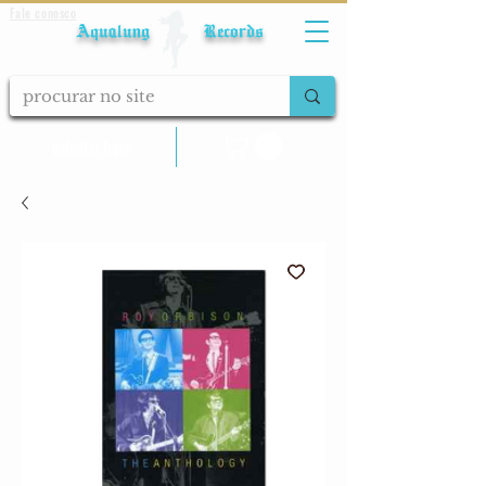
Fale conosco
Aqualung Records
calcular frete